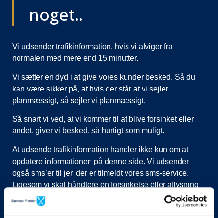
noget..
Vi udsender trafikinformation, hvis vi afviger fra
normalen med mere end 15 minutter.
Vi sætter en dyd i at give vores kunder besked. Så du
kan være sikker på, at hvis der står at vi sejler
planmæssigt, så sejler vi planmæssigt.
Så snart vi ved, at vi kommer til at blive forsinket eller
andet, giver vi besked, så hurtigt som muligt.
At udsende trafikinformation handler ikke kun om at
opdatere informationen på denne side. Vi udsender
også sms’er til jer, der er tilmeldt vores sms-service.
Ligesom vi skal håndtere en forsinkelse eller aflysning
ved at lukke afgange i vores system, evt. flytte kunder til
nye afgange, ringe til vognmænd der skal have flyttet