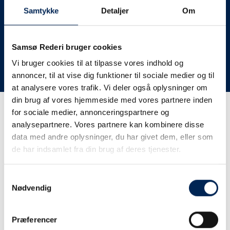
deres lastbiler til nye afgange og meget andet.
Samtykke
Detaljer
Om
Vi har derfor altid meget travlt, når vi oplever forsinkelser
eller aflysninger. Derfor opfordrer vi jer til at følge med
her på siden og ikke ringe eller skrive til os, da vi ikke
Samsø Rederi bruger cookies
har mere at fortælle end I kan læse her.
Vi bruger cookies til at tilpasse vores indhold og
annoncer, til at vise dig funktioner til sociale medier og til
Vi takker for jeres forståelse.
at analysere vores trafik. Vi deler også oplysninger om
din brug af vores hjemmeside med vores partnere inden
for sociale medier, annonceringspartnere og
Få trafikinformation på
analysepartnere. Vores partnere kan kombinere disse
sms
data med andre oplysninger, du har givet dem, eller som
de har indsamlet fra din brug af deres tjenester.
Tilmeld dig vores sms-service, så kan du være sikker på at
få besked, så snart vi har noget at fortælle, uden at skulle
Samtykkevalg
tjekke vores hjemmeside eller ringe til os.
Nødvendig
Præferencer