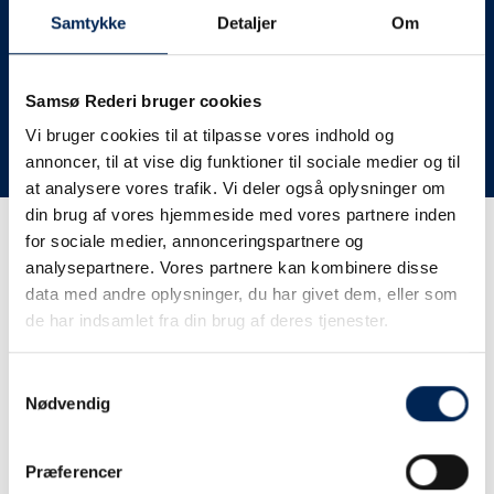
deres lastbiler til nye afgange og meget andet.
Samtykke
Detaljer
Om
Vi har derfor altid meget travlt, når vi oplever forsinkelser
eller aflysninger. Derfor opfordrer vi jer til at følge med
her på siden og ikke ringe eller skrive til os, da vi ikke
Samsø Rederi bruger cookies
har mere at fortælle end I kan læse her.
Vi bruger cookies til at tilpasse vores indhold og
annoncer, til at vise dig funktioner til sociale medier og til
Vi takker for jeres forståelse.
at analysere vores trafik. Vi deler også oplysninger om
din brug af vores hjemmeside med vores partnere inden
for sociale medier, annonceringspartnere og
Få trafikinformation på
analysepartnere. Vores partnere kan kombinere disse
sms
data med andre oplysninger, du har givet dem, eller som
de har indsamlet fra din brug af deres tjenester.
Tilmeld dig vores sms-service, så kan du være sikker på at
få besked, så snart vi har noget at fortælle, uden at skulle
Samtykkevalg
tjekke vores hjemmeside eller ringe til os.
Nødvendig
Præferencer