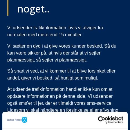
noget..
Vi udsender trafikinformation, hvis vi afviger fra
normalen med mere end 15 minutter.
Vi sætter en dyd i at give vores kunder besked. Så du
kan være sikker på, at hvis der står at vi sejler
planmæssigt, så sejler vi planmæssigt.
Så snart vi ved, at vi kommer til at blive forsinket eller
andet, giver vi besked, så hurtigt som muligt.
At udsende trafikinformation handler ikke kun om at
opdatere informationen på denne side. Vi udsender
også sms’er til jer, der er tilmeldt vores sms-service.
Ligesom vi skal håndtere en forsinkelse eller aflysning
ved at lukke afgange i vores system, evt. flytte kunder til
nye afgange, ringe til vognmænd der skal have flyttet