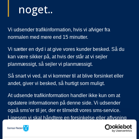
noget..
Vi udsender trafikinformation, hvis vi afviger fra
normalen med mere end 15 minutter.
Vi sætter en dyd i at give vores kunder besked. Så du
kan være sikker på, at hvis der står at vi sejler
planmæssigt, så sejler vi planmæssigt.
Så snart vi ved, at vi kommer til at blive forsinket eller
andet, giver vi besked, så hurtigt som muligt.
At udsende trafikinformation handler ikke kun om at
opdatere informationen på denne side. Vi udsender
også sms’er til jer, der er tilmeldt vores sms-service.
Ligesom vi skal håndtere en forsinkelse eller aflysning
ved at lukke afgange i vores system, evt. flytte kunder til
nye afgange, ringe til vognmænd der skal have flyttet