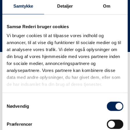
deres lastbiler til nye afgange og meget andet.
Samtykke
Detaljer
Om
Vi har derfor altid meget travlt, når vi oplever forsinkelser
eller aflysninger. Derfor opfordrer vi jer til at følge med
her på siden og ikke ringe eller skrive til os, da vi ikke
Samsø Rederi bruger cookies
har mere at fortælle end I kan læse her.
Vi bruger cookies til at tilpasse vores indhold og
annoncer, til at vise dig funktioner til sociale medier og til
Vi takker for jeres forståelse.
at analysere vores trafik. Vi deler også oplysninger om
din brug af vores hjemmeside med vores partnere inden
for sociale medier, annonceringspartnere og
Få trafikinformation på
analysepartnere. Vores partnere kan kombinere disse
sms
data med andre oplysninger, du har givet dem, eller som
de har indsamlet fra din brug af deres tjenester.
Tilmeld dig vores sms-service, så kan du være sikker på at
få besked, så snart vi har noget at fortælle, uden at skulle
Samtykkevalg
tjekke vores hjemmeside eller ringe til os.
Nødvendig
Præferencer