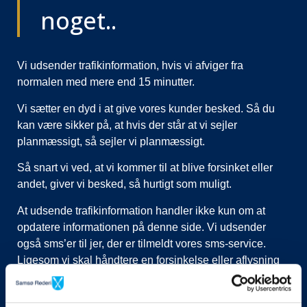
noget..
Vi udsender trafikinformation, hvis vi afviger fra
normalen med mere end 15 minutter.
Vi sætter en dyd i at give vores kunder besked. Så du
kan være sikker på, at hvis der står at vi sejler
planmæssigt, så sejler vi planmæssigt.
Så snart vi ved, at vi kommer til at blive forsinket eller
andet, giver vi besked, så hurtigt som muligt.
At udsende trafikinformation handler ikke kun om at
opdatere informationen på denne side. Vi udsender
også sms’er til jer, der er tilmeldt vores sms-service.
Ligesom vi skal håndtere en forsinkelse eller aflysning
ved at lukke afgange i vores system, evt. flytte kunder til
nye afgange, ringe til vognmænd der skal have flyttet