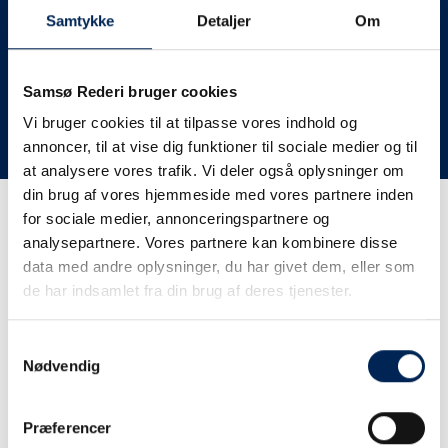
deres lastbiler til nye afgange og meget andet.
Samtykke
Detaljer
Om
Vi har derfor altid meget travlt, når vi oplever forsinkelser
eller aflysninger. Derfor opfordrer vi jer til at følge med
her på siden og ikke ringe eller skrive til os, da vi ikke
Samsø Rederi bruger cookies
har mere at fortælle end I kan læse her.
Vi bruger cookies til at tilpasse vores indhold og
annoncer, til at vise dig funktioner til sociale medier og til
Vi takker for jeres forståelse.
at analysere vores trafik. Vi deler også oplysninger om
din brug af vores hjemmeside med vores partnere inden
for sociale medier, annonceringspartnere og
Få trafikinformation på
analysepartnere. Vores partnere kan kombinere disse
sms
data med andre oplysninger, du har givet dem, eller som
de har indsamlet fra din brug af deres tjenester.
Tilmeld dig vores sms-service, så kan du være sikker på at
få besked, så snart vi har noget at fortælle, uden at skulle
Samtykkevalg
tjekke vores hjemmeside eller ringe til os.
Nødvendig
Præferencer