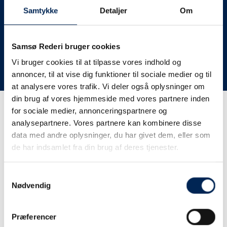
deres lastbiler til nye afgange og meget andet.
Samtykke
Detaljer
Om
Vi har derfor altid meget travlt, når vi oplever forsinkelser
eller aflysninger. Derfor opfordrer vi jer til at følge med
her på siden og ikke ringe eller skrive til os, da vi ikke
Samsø Rederi bruger cookies
har mere at fortælle end I kan læse her.
Vi bruger cookies til at tilpasse vores indhold og
annoncer, til at vise dig funktioner til sociale medier og til
Vi takker for jeres forståelse.
at analysere vores trafik. Vi deler også oplysninger om
din brug af vores hjemmeside med vores partnere inden
for sociale medier, annonceringspartnere og
Få trafikinformation på
analysepartnere. Vores partnere kan kombinere disse
sms
data med andre oplysninger, du har givet dem, eller som
de har indsamlet fra din brug af deres tjenester.
Tilmeld dig vores sms-service, så kan du være sikker på at
få besked, så snart vi har noget at fortælle, uden at skulle
Samtykkevalg
tjekke vores hjemmeside eller ringe til os.
Nødvendig
Præferencer