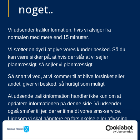
noget..
Vi udsender trafikinformation, hvis vi afviger fra
normalen med mere end 15 minutter.
Vi sætter en dyd i at give vores kunder besked. Så du
kan være sikker på, at hvis der står at vi sejler
planmæssigt, så sejler vi planmæssigt.
Så snart vi ved, at vi kommer til at blive forsinket eller
andet, giver vi besked, så hurtigt som muligt.
At udsende trafikinformation handler ikke kun om at
opdatere informationen på denne side. Vi udsender
også sms’er til jer, der er tilmeldt vores sms-service.
Ligesom vi skal håndtere en forsinkelse eller aflysning
ved at lukke afgange i vores system, evt. flytte kunder til
nye afgange, ringe til vognmænd der skal have flyttet