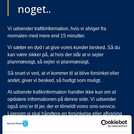
noget..
Vi udsender trafikinformation, hvis vi afviger fra
normalen med mere end 15 minutter.
Vi sætter en dyd i at give vores kunder besked. Så du
kan være sikker på, at hvis der står at vi sejler
planmæssigt, så sejler vi planmæssigt.
Så snart vi ved, at vi kommer til at blive forsinket eller
andet, giver vi besked, så hurtigt som muligt.
At udsende trafikinformation handler ikke kun om at
opdatere informationen på denne side. Vi udsender
også sms’er til jer, der er tilmeldt vores sms-service.
Ligesom vi skal håndtere en forsinkelse eller aflysning
ved at lukke afgange i vores system, evt. flytte kunder til
nye afgange, ringe til vognmænd der skal have flyttet