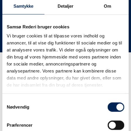
deres lastbiler til nye afgange og meget andet.
Samtykke
Detaljer
Om
Vi har derfor altid meget travlt, når vi oplever forsinkelser
eller aflysninger. Derfor opfordrer vi jer til at følge med
her på siden og ikke ringe eller skrive til os, da vi ikke
Samsø Rederi bruger cookies
har mere at fortælle end I kan læse her.
Vi bruger cookies til at tilpasse vores indhold og
annoncer, til at vise dig funktioner til sociale medier og til
Vi takker for jeres forståelse.
at analysere vores trafik. Vi deler også oplysninger om
din brug af vores hjemmeside med vores partnere inden
for sociale medier, annonceringspartnere og
Få trafikinformation på
analysepartnere. Vores partnere kan kombinere disse
sms
data med andre oplysninger, du har givet dem, eller som
de har indsamlet fra din brug af deres tjenester.
Tilmeld dig vores sms-service, så kan du være sikker på at
få besked, så snart vi har noget at fortælle, uden at skulle
Samtykkevalg
tjekke vores hjemmeside eller ringe til os.
Nødvendig
Præferencer