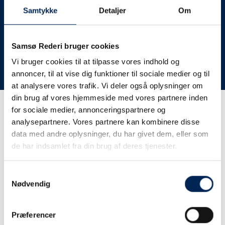
deres lastbiler til nye afgange og meget andet.
Samtykke
Detaljer
Om
Vi har derfor altid meget travlt, når vi oplever forsinkelser
eller aflysninger. Derfor opfordrer vi jer til at følge med
her på siden og ikke ringe eller skrive til os, da vi ikke
Samsø Rederi bruger cookies
har mere at fortælle end I kan læse her.
Vi bruger cookies til at tilpasse vores indhold og
annoncer, til at vise dig funktioner til sociale medier og til
Vi takker for jeres forståelse.
at analysere vores trafik. Vi deler også oplysninger om
din brug af vores hjemmeside med vores partnere inden
for sociale medier, annonceringspartnere og
Få trafikinformation på
analysepartnere. Vores partnere kan kombinere disse
sms
data med andre oplysninger, du har givet dem, eller som
de har indsamlet fra din brug af deres tjenester.
Tilmeld dig vores sms-service, så kan du være sikker på at
få besked, så snart vi har noget at fortælle, uden at skulle
Samtykkevalg
tjekke vores hjemmeside eller ringe til os.
Nødvendig
Præferencer