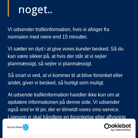
noget..
Vi udsender trafikinformation, hvis vi afviger fra
normalen med mere end 15 minutter.
Vi sætter en dyd i at give vores kunder besked. Så du
kan være sikker på, at hvis der står at vi sejler
planmæssigt, så sejler vi planmæssigt.
Så snart vi ved, at vi kommer til at blive forsinket eller
andet, giver vi besked, så hurtigt som muligt.
At udsende trafikinformation handler ikke kun om at
opdatere informationen på denne side. Vi udsender
også sms’er til jer, der er tilmeldt vores sms-service.
Ligesom vi skal håndtere en forsinkelse eller aflysning
ved at lukke afgange i vores system, evt. flytte kunder til
nye afgange, ringe til vognmænd der skal have flyttet