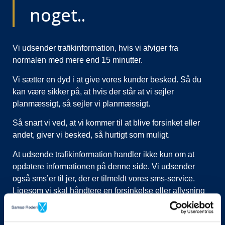
noget..
Vi udsender trafikinformation, hvis vi afviger fra
normalen med mere end 15 minutter.
Vi sætter en dyd i at give vores kunder besked. Så du
kan være sikker på, at hvis der står at vi sejler
planmæssigt, så sejler vi planmæssigt.
Så snart vi ved, at vi kommer til at blive forsinket eller
andet, giver vi besked, så hurtigt som muligt.
At udsende trafikinformation handler ikke kun om at
opdatere informationen på denne side. Vi udsender
også sms’er til jer, der er tilmeldt vores sms-service.
Ligesom vi skal håndtere en forsinkelse eller aflysning
ved at lukke afgange i vores system, evt. flytte kunder til
nye afgange, ringe til vognmænd der skal have flyttet