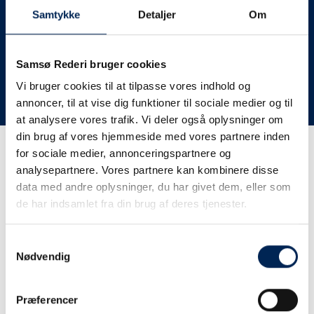
deres lastbiler til nye afgange og meget andet.
Samtykke
Detaljer
Om
Vi har derfor altid meget travlt, når vi oplever forsinkelser
eller aflysninger. Derfor opfordrer vi jer til at følge med
her på siden og ikke ringe eller skrive til os, da vi ikke
Samsø Rederi bruger cookies
har mere at fortælle end I kan læse her.
Vi bruger cookies til at tilpasse vores indhold og
annoncer, til at vise dig funktioner til sociale medier og til
Vi takker for jeres forståelse.
at analysere vores trafik. Vi deler også oplysninger om
din brug af vores hjemmeside med vores partnere inden
for sociale medier, annonceringspartnere og
Få trafikinformation på
analysepartnere. Vores partnere kan kombinere disse
sms
data med andre oplysninger, du har givet dem, eller som
de har indsamlet fra din brug af deres tjenester.
Tilmeld dig vores sms-service, så kan du være sikker på at
få besked, så snart vi har noget at fortælle, uden at skulle
Samtykkevalg
tjekke vores hjemmeside eller ringe til os.
Nødvendig
Præferencer