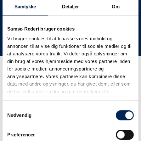
deres lastbiler til nye afgange og meget andet.
Samtykke
Detaljer
Om
Vi har derfor altid meget travlt, når vi oplever forsinkelser
eller aflysninger. Derfor opfordrer vi jer til at følge med
her på siden og ikke ringe eller skrive til os, da vi ikke
Samsø Rederi bruger cookies
har mere at fortælle end I kan læse her.
Vi bruger cookies til at tilpasse vores indhold og
annoncer, til at vise dig funktioner til sociale medier og til
Vi takker for jeres forståelse.
at analysere vores trafik. Vi deler også oplysninger om
din brug af vores hjemmeside med vores partnere inden
for sociale medier, annonceringspartnere og
Få trafikinformation på
analysepartnere. Vores partnere kan kombinere disse
sms
data med andre oplysninger, du har givet dem, eller som
de har indsamlet fra din brug af deres tjenester.
Tilmeld dig vores sms-service, så kan du være sikker på at
få besked, så snart vi har noget at fortælle, uden at skulle
Samtykkevalg
tjekke vores hjemmeside eller ringe til os.
Nødvendig
Præferencer