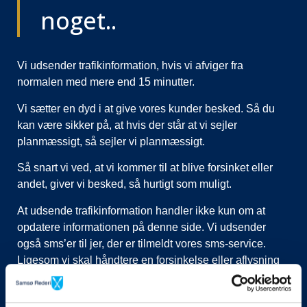
noget..
Vi udsender trafikinformation, hvis vi afviger fra
normalen med mere end 15 minutter.
Vi sætter en dyd i at give vores kunder besked. Så du
kan være sikker på, at hvis der står at vi sejler
planmæssigt, så sejler vi planmæssigt.
Så snart vi ved, at vi kommer til at blive forsinket eller
andet, giver vi besked, så hurtigt som muligt.
At udsende trafikinformation handler ikke kun om at
opdatere informationen på denne side. Vi udsender
også sms’er til jer, der er tilmeldt vores sms-service.
Ligesom vi skal håndtere en forsinkelse eller aflysning
ved at lukke afgange i vores system, evt. flytte kunder til
nye afgange, ringe til vognmænd der skal have flyttet