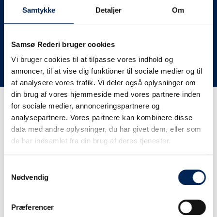
deres lastbiler til nye afgange og meget andet.
Samtykke
Detaljer
Om
Vi har derfor altid meget travlt, når vi oplever forsinkelser
eller aflysninger. Derfor opfordrer vi jer til at følge med
her på siden og ikke ringe eller skrive til os, da vi ikke
Samsø Rederi bruger cookies
har mere at fortælle end I kan læse her.
Vi bruger cookies til at tilpasse vores indhold og
annoncer, til at vise dig funktioner til sociale medier og til
Vi takker for jeres forståelse.
at analysere vores trafik. Vi deler også oplysninger om
din brug af vores hjemmeside med vores partnere inden
for sociale medier, annonceringspartnere og
Få trafikinformation på
analysepartnere. Vores partnere kan kombinere disse
sms
data med andre oplysninger, du har givet dem, eller som
de har indsamlet fra din brug af deres tjenester.
Tilmeld dig vores sms-service, så kan du være sikker på at
få besked, så snart vi har noget at fortælle, uden at skulle
Samtykkevalg
tjekke vores hjemmeside eller ringe til os.
Nødvendig
Præferencer