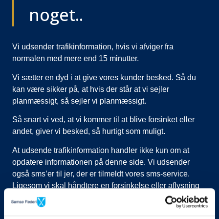
noget..
Vi udsender trafikinformation, hvis vi afviger fra
normalen med mere end 15 minutter.
Vi sætter en dyd i at give vores kunder besked. Så du
kan være sikker på, at hvis der står at vi sejler
planmæssigt, så sejler vi planmæssigt.
Så snart vi ved, at vi kommer til at blive forsinket eller
andet, giver vi besked, så hurtigt som muligt.
At udsende trafikinformation handler ikke kun om at
opdatere informationen på denne side. Vi udsender
også sms’er til jer, der er tilmeldt vores sms-service.
Ligesom vi skal håndtere en forsinkelse eller aflysning
ved at lukke afgange i vores system, evt. flytte kunder til
nye afgange, ringe til vognmænd der skal have flyttet