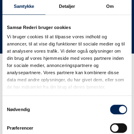
deres lastbiler til nye afgange og meget andet.
Samtykke
Detaljer
Om
Vi har derfor altid meget travlt, når vi oplever forsinkelser
eller aflysninger. Derfor opfordrer vi jer til at følge med
her på siden og ikke ringe eller skrive til os, da vi ikke
Samsø Rederi bruger cookies
har mere at fortælle end I kan læse her.
Vi bruger cookies til at tilpasse vores indhold og
annoncer, til at vise dig funktioner til sociale medier og til
Vi takker for jeres forståelse.
at analysere vores trafik. Vi deler også oplysninger om
din brug af vores hjemmeside med vores partnere inden
for sociale medier, annonceringspartnere og
Få trafikinformation på
analysepartnere. Vores partnere kan kombinere disse
sms
data med andre oplysninger, du har givet dem, eller som
de har indsamlet fra din brug af deres tjenester.
Tilmeld dig vores sms-service, så kan du være sikker på at
få besked, så snart vi har noget at fortælle, uden at skulle
Samtykkevalg
tjekke vores hjemmeside eller ringe til os.
Nødvendig
Præferencer