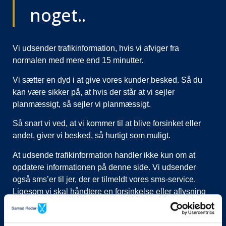
noget..
Vi udsender trafikinformation, hvis vi afviger fra
normalen med mere end 15 minutter.
Vi sætter en dyd i at give vores kunder besked. Så du
kan være sikker på, at hvis der står at vi sejler
planmæssigt, så sejler vi planmæssigt.
Så snart vi ved, at vi kommer til at blive forsinket eller
andet, giver vi besked, så hurtigt som muligt.
At udsende trafikinformation handler ikke kun om at
opdatere informationen på denne side. Vi udsender
også sms’er til jer, der er tilmeldt vores sms-service.
Ligesom vi skal håndtere en forsinkelse eller aflysning
ved at lukke afgange i vores system, evt. flytte kunder til
nye afgange, ringe til vognmænd der skal have flyttet