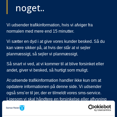
noget..
Vi udsender trafikinformation, hvis vi afviger fra
normalen med mere end 15 minutter.
Vi sætter en dyd i at give vores kunder besked. Så du
kan være sikker på, at hvis der står at vi sejler
planmæssigt, så sejler vi planmæssigt.
Så snart vi ved, at vi kommer til at blive forsinket eller
andet, giver vi besked, så hurtigt som muligt.
At udsende trafikinformation handler ikke kun om at
opdatere informationen på denne side. Vi udsender
også sms’er til jer, der er tilmeldt vores sms-service.
Ligesom vi skal håndtere en forsinkelse eller aflysning
ved at lukke afgange i vores system, evt. flytte kunder til
nye afgange, ringe til vognmænd der skal have flyttet