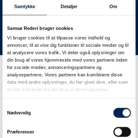
deres lastbiler til nye afgange og meget andet.
Samtykke
Detaljer
Om
Vi har derfor altid meget travlt, når vi oplever forsinkelser
eller aflysninger. Derfor opfordrer vi jer til at følge med
her på siden og ikke ringe eller skrive til os, da vi ikke
Samsø Rederi bruger cookies
har mere at fortælle end I kan læse her.
Vi bruger cookies til at tilpasse vores indhold og
annoncer, til at vise dig funktioner til sociale medier og til
Vi takker for jeres forståelse.
at analysere vores trafik. Vi deler også oplysninger om
din brug af vores hjemmeside med vores partnere inden
for sociale medier, annonceringspartnere og
Få trafikinformation på
analysepartnere. Vores partnere kan kombinere disse
sms
data med andre oplysninger, du har givet dem, eller som
de har indsamlet fra din brug af deres tjenester.
Tilmeld dig vores sms-service, så kan du være sikker på at
få besked, så snart vi har noget at fortælle, uden at skulle
Samtykkevalg
tjekke vores hjemmeside eller ringe til os.
Nødvendig
Præferencer