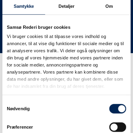
deres lastbiler til nye afgange og meget andet.
Samtykke
Detaljer
Om
Vi har derfor altid meget travlt, når vi oplever forsinkelser
eller aflysninger. Derfor opfordrer vi jer til at følge med
her på siden og ikke ringe eller skrive til os, da vi ikke
Samsø Rederi bruger cookies
har mere at fortælle end I kan læse her.
Vi bruger cookies til at tilpasse vores indhold og
annoncer, til at vise dig funktioner til sociale medier og til
Vi takker for jeres forståelse.
at analysere vores trafik. Vi deler også oplysninger om
din brug af vores hjemmeside med vores partnere inden
for sociale medier, annonceringspartnere og
Få trafikinformation på
analysepartnere. Vores partnere kan kombinere disse
sms
data med andre oplysninger, du har givet dem, eller som
de har indsamlet fra din brug af deres tjenester.
Tilmeld dig vores sms-service, så kan du være sikker på at
få besked, så snart vi har noget at fortælle, uden at skulle
Samtykkevalg
tjekke vores hjemmeside eller ringe til os.
Nødvendig
Præferencer