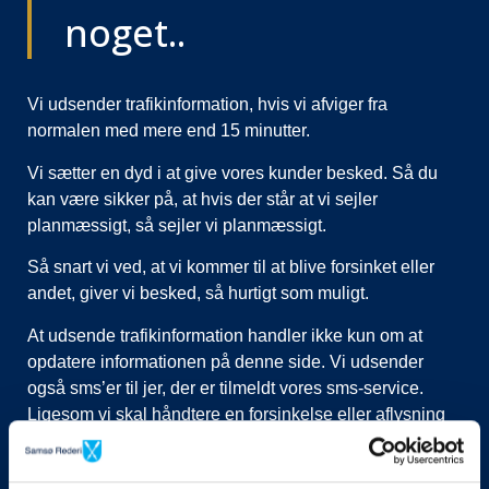
noget..
Vi udsender trafikinformation, hvis vi afviger fra
normalen med mere end 15 minutter.
Vi sætter en dyd i at give vores kunder besked. Så du
kan være sikker på, at hvis der står at vi sejler
planmæssigt, så sejler vi planmæssigt.
Så snart vi ved, at vi kommer til at blive forsinket eller
andet, giver vi besked, så hurtigt som muligt.
At udsende trafikinformation handler ikke kun om at
opdatere informationen på denne side. Vi udsender
også sms’er til jer, der er tilmeldt vores sms-service.
Ligesom vi skal håndtere en forsinkelse eller aflysning
ved at lukke afgange i vores system, evt. flytte kunder til
nye afgange, ringe til vognmænd der skal have flyttet