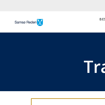
BES
Tr