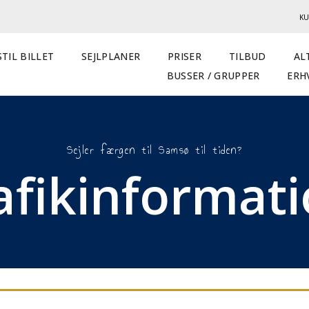
KU
TIL BILLET
SEJLPLANER
PRISER
TILBUD
AL
BUSSER / GRUPPER
ERH
Sejler færgen til Samsø til tiden?
afikinformat