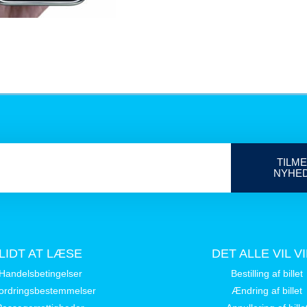
TILME
NYHE
LIDT AT LÆSE
DET ALLE VIL V
Handelsbetingelser
Bestilling af billet
ordringsbestemmelser
Ændring af billet