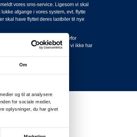
tilmeldt vores sms-service. Ligesom vi skal
 lukke afgange i vores system, evt. flytte
 skal have flyttet deres lastbiler til nye
 forsinkelser eller aflysninger. Derfor
 ikke ringe eller skrive til os, da vi ikke har
Om
 medier og til at analysere
nden for sociale medier,
e oplysninger, du har givet
Marketing