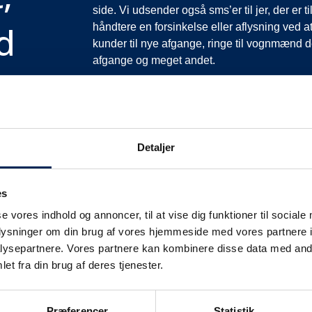
side. Vi udsender også sms’er til jer, der er 
d
håndtere en forsinkelse eller aflysning ved at
kunder til nye afgange, ringe til vognmænd der
afgange og meget andet.
Vi har derfor altid meget travlt, når vi oplever
opfordrer vi jer til at følge med her på siden og
mere at fortælle end I kan læse her.
Vi takker for jeres forståelse.
Detaljer
es
se vores indhold og annoncer, til at vise dig funktioner til sociale
oplysninger om din brug af vores hjemmeside med vores partnere i
ysepartnere. Vores partnere kan kombinere disse data med andr
et fra din brug af deres tjenester.
fikinformation
Præferencer
Statistik