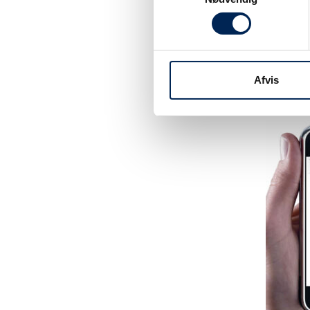
Tilmeld dig vo
være sikker på 
noget at fortæl
Afvis
hjemmeside elle