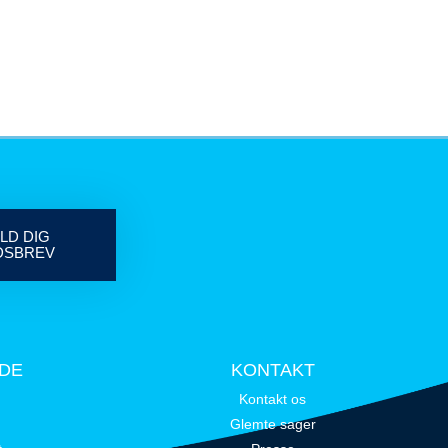
LD DIG
DSBREV
IDE
KONTAKT
Kontakt os
Glemte sager