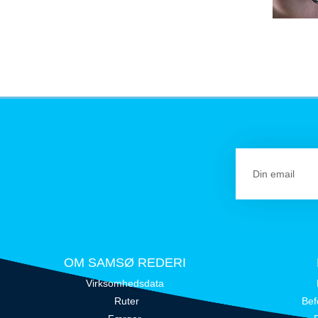
OM SAMSØ REDERI
Virksomhedsdata
Ruter
Bef