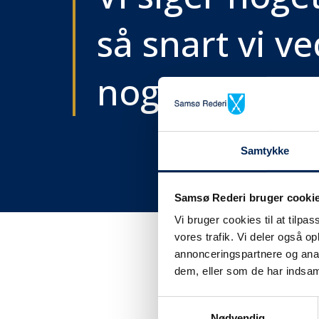
så snart vi ve
noget..
Samtykke
Samsø Rederi bruger cooki
Vi bruger cookies til at tilpas
vores trafik. Vi deler også 
annonceringspartnere og anal
dem, eller som de har indsaml
Få tra
Samtykkevalg
Nødvendig