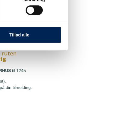
 ruten
g
HOU
til 1245
st).
Tillad alle
å din tilmelding.
 ruten
vig
RHUS
til 1245
st).
å din tilmelding.