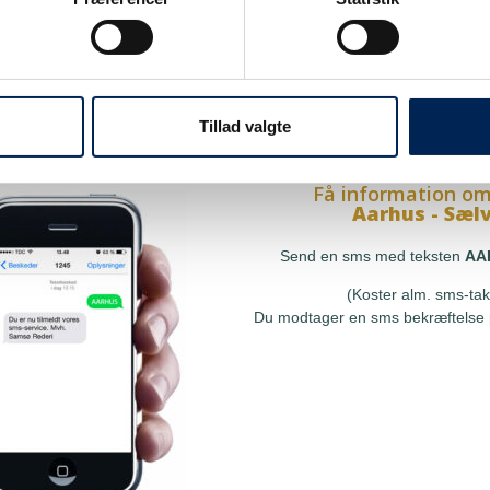
på sms
Få information om
Hou - Sælvi
res sms-service, så kan du
Send en sms med teksten
at få besked, så snart vi har
(Koster alm. sms-tak
le, uden at skulle tjekke vores
Tillad valgte
Du modtager en sms bekræftelse p
r ringe til os.
Få information om
Aarhus - Sæl
Send en sms med teksten
AA
(Koster alm. sms-tak
Du modtager en sms bekræftelse p