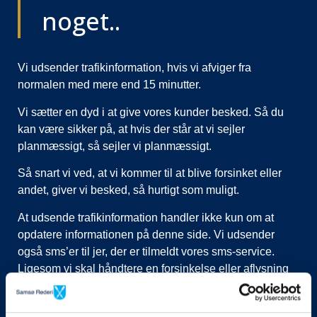
noget..
Vi udsender trafikinformation, hvis vi afviger fra
normalen med mere end 15 minutter.
Vi sætter en dyd i at give vores kunder besked. Så du
kan være sikker på, at hvis der står at vi sejler
planmæssigt, så sejler vi planmæssigt.
Så snart vi ved, at vi kommer til at blive forsinket eller
andet, giver vi besked, så hurtigt som muligt.
At udsende trafikinformation handler ikke kun om at
opdatere informationen på denne side. Vi udsender
også sms’er til jer, der er tilmeldt vores sms-service.
Ligesom vi skal håndtere en forsinkelse eller aflysning
ved at lukke afgange i vores system, evt. flytte kunder til
nye afgange, ringe til vognmænd der skal have flyttet