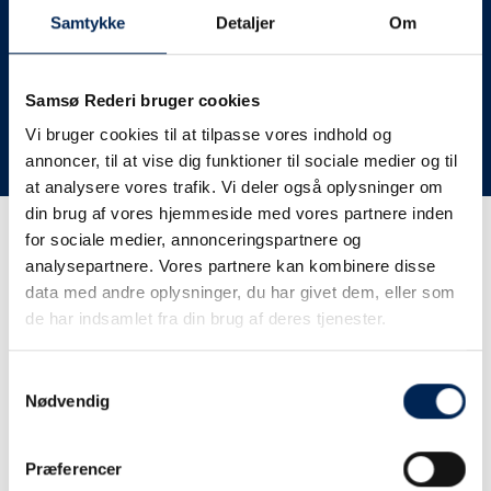
deres lastbiler til nye afgange og meget andet.
Samtykke
Detaljer
Om
Vi har derfor altid meget travlt, når vi oplever forsinkelser
eller aflysninger. Derfor opfordrer vi jer til at følge med
her på siden og ikke ringe eller skrive til os, da vi ikke
Samsø Rederi bruger cookies
har mere at fortælle end I kan læse her.
Vi bruger cookies til at tilpasse vores indhold og
annoncer, til at vise dig funktioner til sociale medier og til
Vi takker for jeres forståelse.
at analysere vores trafik. Vi deler også oplysninger om
din brug af vores hjemmeside med vores partnere inden
for sociale medier, annonceringspartnere og
Få trafikinformation på
analysepartnere. Vores partnere kan kombinere disse
sms
data med andre oplysninger, du har givet dem, eller som
de har indsamlet fra din brug af deres tjenester.
Tilmeld dig vores sms-service, så kan du være sikker på at
få besked, så snart vi har noget at fortælle, uden at skulle
Samtykkevalg
tjekke vores hjemmeside eller ringe til os.
Nødvendig
Præferencer