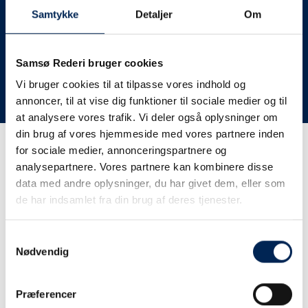
deres lastbiler til nye afgange og meget andet.
Samtykke
Detaljer
Om
Vi har derfor altid meget travlt, når vi oplever forsinkelser
eller aflysninger. Derfor opfordrer vi jer til at følge med
her på siden og ikke ringe eller skrive til os, da vi ikke
Samsø Rederi bruger cookies
har mere at fortælle end I kan læse her.
Vi bruger cookies til at tilpasse vores indhold og
annoncer, til at vise dig funktioner til sociale medier og til
Vi takker for jeres forståelse.
at analysere vores trafik. Vi deler også oplysninger om
din brug af vores hjemmeside med vores partnere inden
for sociale medier, annonceringspartnere og
Få trafikinformation på
analysepartnere. Vores partnere kan kombinere disse
sms
data med andre oplysninger, du har givet dem, eller som
de har indsamlet fra din brug af deres tjenester.
Tilmeld dig vores sms-service, så kan du være sikker på at
få besked, så snart vi har noget at fortælle, uden at skulle
Samtykkevalg
tjekke vores hjemmeside eller ringe til os.
Nødvendig
Præferencer