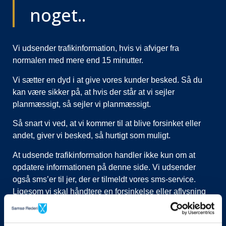
noget..
Vi udsender trafikinformation, hvis vi afviger fra
normalen med mere end 15 minutter.
Vi sætter en dyd i at give vores kunder besked. Så du
kan være sikker på, at hvis der står at vi sejler
planmæssigt, så sejler vi planmæssigt.
Så snart vi ved, at vi kommer til at blive forsinket eller
andet, giver vi besked, så hurtigt som muligt.
At udsende trafikinformation handler ikke kun om at
opdatere informationen på denne side. Vi udsender
også sms’er til jer, der er tilmeldt vores sms-service.
Ligesom vi skal håndtere en forsinkelse eller aflysning
ved at lukke afgange i vores system, evt. flytte kunder til
nye afgange, ringe til vognmænd der skal have flyttet