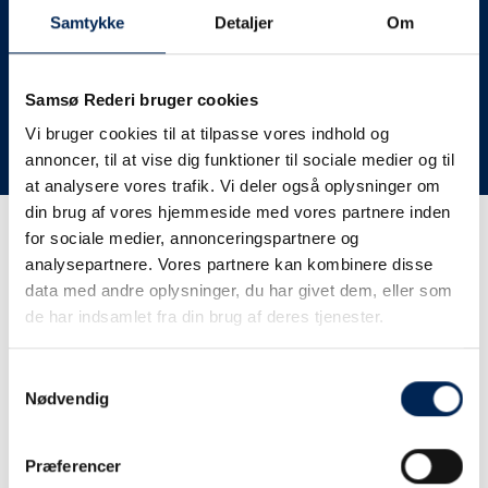
deres lastbiler til nye afgange og meget andet.
Samtykke
Detaljer
Om
Vi har derfor altid meget travlt, når vi oplever forsinkelser
eller aflysninger. Derfor opfordrer vi jer til at følge med
her på siden og ikke ringe eller skrive til os, da vi ikke
Samsø Rederi bruger cookies
har mere at fortælle end I kan læse her.
Vi bruger cookies til at tilpasse vores indhold og
annoncer, til at vise dig funktioner til sociale medier og til
Vi takker for jeres forståelse.
at analysere vores trafik. Vi deler også oplysninger om
din brug af vores hjemmeside med vores partnere inden
for sociale medier, annonceringspartnere og
Få trafikinformation på
analysepartnere. Vores partnere kan kombinere disse
sms
data med andre oplysninger, du har givet dem, eller som
de har indsamlet fra din brug af deres tjenester.
Tilmeld dig vores sms-service, så kan du være sikker på at
få besked, så snart vi har noget at fortælle, uden at skulle
Samtykkevalg
tjekke vores hjemmeside eller ringe til os.
Nødvendig
Præferencer