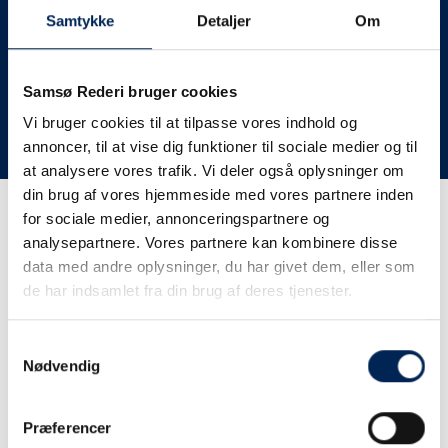
deres lastbiler til nye afgange og meget andet.
Samtykke
Detaljer
Om
Vi har derfor altid meget travlt, når vi oplever forsinkelser
eller aflysninger. Derfor opfordrer vi jer til at følge med
her på siden og ikke ringe eller skrive til os, da vi ikke
Samsø Rederi bruger cookies
har mere at fortælle end I kan læse her.
Vi bruger cookies til at tilpasse vores indhold og
annoncer, til at vise dig funktioner til sociale medier og til
Vi takker for jeres forståelse.
at analysere vores trafik. Vi deler også oplysninger om
din brug af vores hjemmeside med vores partnere inden
for sociale medier, annonceringspartnere og
Få trafikinformation på
analysepartnere. Vores partnere kan kombinere disse
sms
data med andre oplysninger, du har givet dem, eller som
de har indsamlet fra din brug af deres tjenester.
Tilmeld dig vores sms-service, så kan du være sikker på at
få besked, så snart vi har noget at fortælle, uden at skulle
Samtykkevalg
tjekke vores hjemmeside eller ringe til os.
Nødvendig
Præferencer