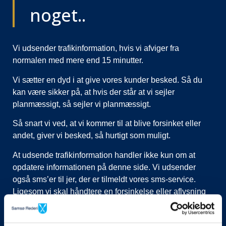
noget..
Vi udsender trafikinformation, hvis vi afviger fra
normalen med mere end 15 minutter.
Vi sætter en dyd i at give vores kunder besked. Så du
kan være sikker på, at hvis der står at vi sejler
planmæssigt, så sejler vi planmæssigt.
Så snart vi ved, at vi kommer til at blive forsinket eller
andet, giver vi besked, så hurtigt som muligt.
At udsende trafikinformation handler ikke kun om at
opdatere informationen på denne side. Vi udsender
også sms’er til jer, der er tilmeldt vores sms-service.
Ligesom vi skal håndtere en forsinkelse eller aflysning
ved at lukke afgange i vores system, evt. flytte kunder til
nye afgange, ringe til vognmænd der skal have flyttet