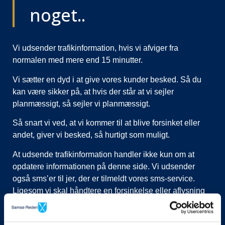
noget..
Vi udsender trafikinformation, hvis vi afviger fra
normalen med mere end 15 minutter.
Vi sætter en dyd i at give vores kunder besked. Så du
kan være sikker på, at hvis der står at vi sejler
planmæssigt, så sejler vi planmæssigt.
Så snart vi ved, at vi kommer til at blive forsinket eller
andet, giver vi besked, så hurtigt som muligt.
At udsende trafikinformation handler ikke kun om at
opdatere informationen på denne side. Vi udsender
også sms’er til jer, der er tilmeldt vores sms-service.
Ligesom vi skal håndtere en forsinkelse eller aflysning
ved at lukke afgange i vores system, evt. flytte kunder til
nye afgange, ringe til vognmænd der skal have flyttet