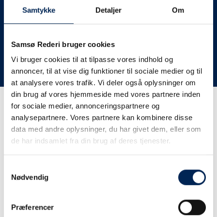
deres lastbiler til nye afgange og meget andet.
Samtykke
Detaljer
Om
Vi har derfor altid meget travlt, når vi oplever forsinkelser
eller aflysninger. Derfor opfordrer vi jer til at følge med
her på siden og ikke ringe eller skrive til os, da vi ikke
Samsø Rederi bruger cookies
har mere at fortælle end I kan læse her.
Vi bruger cookies til at tilpasse vores indhold og
annoncer, til at vise dig funktioner til sociale medier og til
Vi takker for jeres forståelse.
at analysere vores trafik. Vi deler også oplysninger om
din brug af vores hjemmeside med vores partnere inden
for sociale medier, annonceringspartnere og
Få trafikinformation på
analysepartnere. Vores partnere kan kombinere disse
sms
data med andre oplysninger, du har givet dem, eller som
de har indsamlet fra din brug af deres tjenester.
Tilmeld dig vores sms-service, så kan du være sikker på at
få besked, så snart vi har noget at fortælle, uden at skulle
Samtykkevalg
tjekke vores hjemmeside eller ringe til os.
Nødvendig
Præferencer