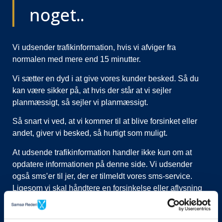
noget..
Vi udsender trafikinformation, hvis vi afviger fra
normalen med mere end 15 minutter.
Vi sætter en dyd i at give vores kunder besked. Så du
kan være sikker på, at hvis der står at vi sejler
planmæssigt, så sejler vi planmæssigt.
Så snart vi ved, at vi kommer til at blive forsinket eller
andet, giver vi besked, så hurtigt som muligt.
At udsende trafikinformation handler ikke kun om at
opdatere informationen på denne side. Vi udsender
også sms’er til jer, der er tilmeldt vores sms-service.
Ligesom vi skal håndtere en forsinkelse eller aflysning
ved at lukke afgange i vores system, evt. flytte kunder til
nye afgange, ringe til vognmænd der skal have flyttet