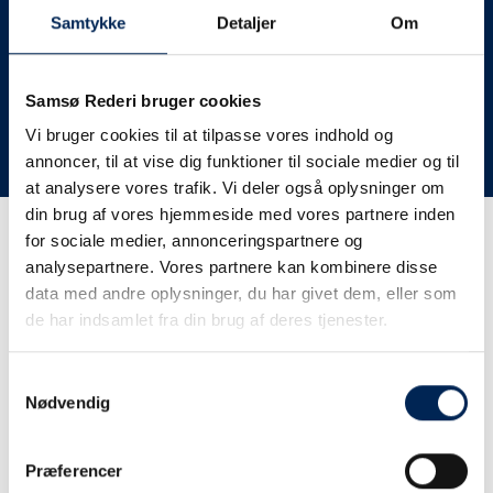
deres lastbiler til nye afgange og meget andet.
Samtykke
Detaljer
Om
Vi har derfor altid meget travlt, når vi oplever forsinkelser
eller aflysninger. Derfor opfordrer vi jer til at følge med
her på siden og ikke ringe eller skrive til os, da vi ikke
Samsø Rederi bruger cookies
har mere at fortælle end I kan læse her.
Vi bruger cookies til at tilpasse vores indhold og
annoncer, til at vise dig funktioner til sociale medier og til
Vi takker for jeres forståelse.
at analysere vores trafik. Vi deler også oplysninger om
din brug af vores hjemmeside med vores partnere inden
for sociale medier, annonceringspartnere og
Få trafikinformation på
analysepartnere. Vores partnere kan kombinere disse
sms
data med andre oplysninger, du har givet dem, eller som
de har indsamlet fra din brug af deres tjenester.
Tilmeld dig vores sms-service, så kan du være sikker på at
få besked, så snart vi har noget at fortælle, uden at skulle
Samtykkevalg
tjekke vores hjemmeside eller ringe til os.
Nødvendig
Præferencer