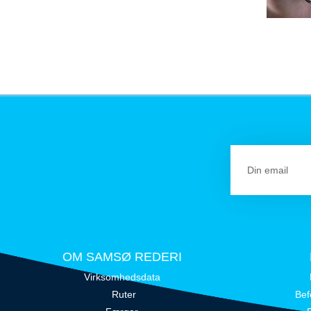
OM SAMSØ REDERI
Virksomhedsdata
Ruter
Bef