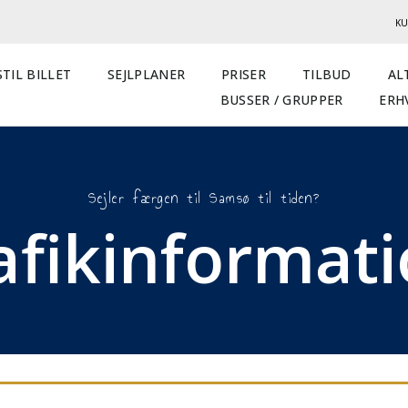
KU
TIL BILLET
SEJLPLANER
PRISER
TILBUD
AL
BUSSER / GRUPPER
ERH
Sejler færgen til Samsø til tiden?
afikinformat