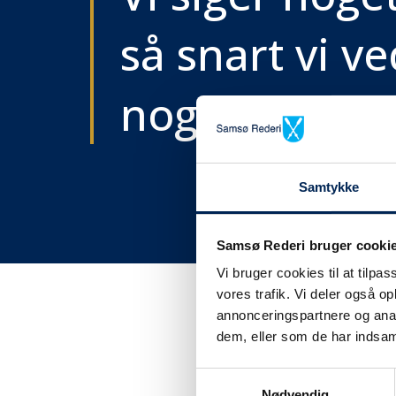
så snart vi ve
noget..
Samtykke
Samsø Rederi bruger cooki
Vi bruger cookies til at tilpas
vores trafik. Vi deler også 
annonceringspartnere og anal
dem, eller som de har indsaml
Få tra
Samtykkevalg
Nødvendig