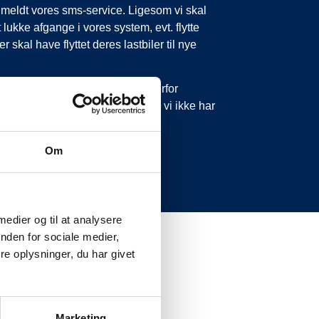
tilmeldt vores sms-service. Ligesom vi skal
 lukke afgange i vores system, evt. flytte
 skal have flyttet deres lastbiler til nye
 forsinkelser eller aflysninger. Derfor
 ikke ringe eller skrive til os, da vi ikke har
Om
 medier og til at analysere
nden for sociale medier,
e oplysninger, du har givet
Marketing