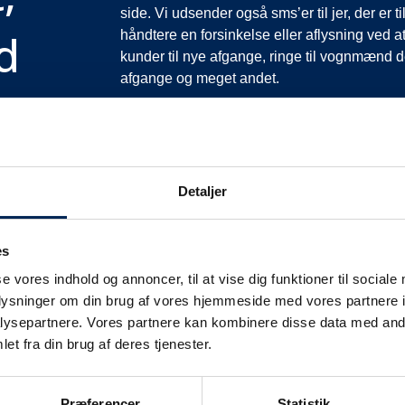
side. Vi udsender også sms’er til jer, der er 
d
håndtere en forsinkelse eller aflysning ved at
kunder til nye afgange, ringe til vognmænd der
afgange og meget andet.
Vi har derfor altid meget travlt, når vi oplever
opfordrer vi jer til at følge med her på siden og
mere at fortælle end I kan læse her.
Vi takker for jeres forståelse.
Detaljer
es
se vores indhold og annoncer, til at vise dig funktioner til sociale
oplysninger om din brug af vores hjemmeside med vores partnere i
ysepartnere. Vores partnere kan kombinere disse data med andr
et fra din brug af deres tjenester.
fikinformation
Præferencer
Statistik