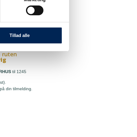
 ruten
g
HOU
til 1245
st).
Tillad alle
å din tilmelding.
 ruten
vig
RHUS
til 1245
st).
å din tilmelding.