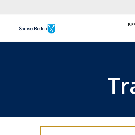
BES
Tr