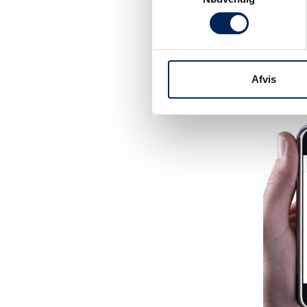
Tilmeld dig vo
være sikker på 
noget at fortæl
Afvis
hjemmeside elle