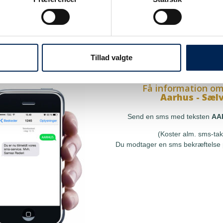
på sms
Få information om
Hou - Sælvi
res sms-service, så kan du
Send en sms med teksten
at få besked, så snart vi har
(Koster alm. sms-tak
le, uden at skulle tjekke vores
Tillad valgte
Du modtager en sms bekræftelse p
r ringe til os.
Få information om
Aarhus - Sæl
Send en sms med teksten
AA
(Koster alm. sms-tak
Du modtager en sms bekræftelse p