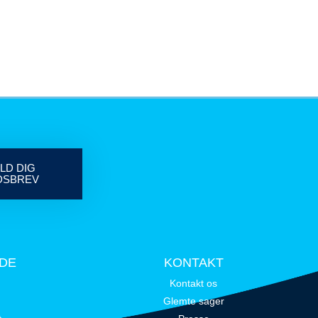
LD DIG
DSBREV
IDE
KONTAKT
Kontakt os
Glemte sager