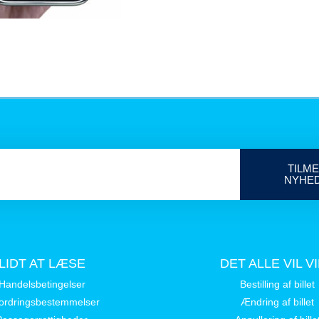
TILME
NYHE
LIDT AT LÆSE
DET ALLE VIL V
Handelsbetingelser
Bestilling af billet
ordringsbestemmelser
Ændring af billet