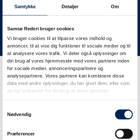
deres lastbiler til nye afgange og meget andet.
Samtykke
Detaljer
Om
Vi har derfor altid meget travlt, når vi oplever forsinkelser
eller aflysninger. Derfor opfordrer vi jer til at følge med
her på siden og ikke ringe eller skrive til os, da vi ikke
Samsø Rederi bruger cookies
har mere at fortælle end I kan læse her.
Vi bruger cookies til at tilpasse vores indhold og
annoncer, til at vise dig funktioner til sociale medier og til
Vi takker for jeres forståelse.
at analysere vores trafik. Vi deler også oplysninger om
din brug af vores hjemmeside med vores partnere inden
for sociale medier, annonceringspartnere og
Få trafikinformation på
analysepartnere. Vores partnere kan kombinere disse
sms
data med andre oplysninger, du har givet dem, eller som
de har indsamlet fra din brug af deres tjenester.
Tilmeld dig vores sms-service, så kan du være sikker på at
få besked, så snart vi har noget at fortælle, uden at skulle
Samtykkevalg
tjekke vores hjemmeside eller ringe til os.
Nødvendig
Præferencer