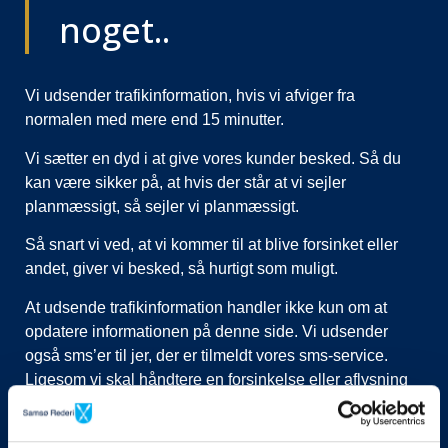
noget..
Vi udsender trafikinformation, hvis vi afviger fra
normalen med mere end 15 minutter.
Vi sætter en dyd i at give vores kunder besked. Så du
kan være sikker på, at hvis der står at vi sejler
planmæssigt, så sejler vi planmæssigt.
Så snart vi ved, at vi kommer til at blive forsinket eller
andet, giver vi besked, så hurtigt som muligt.
At udsende trafikinformation handler ikke kun om at
opdatere informationen på denne side. Vi udsender
også sms’er til jer, der er tilmeldt vores sms-service.
Ligesom vi skal håndtere en forsinkelse eller aflysning
ved at lukke afgange i vores system, evt. flytte kunder til
nye afgange, ringe til vognmænd der skal have flyttet