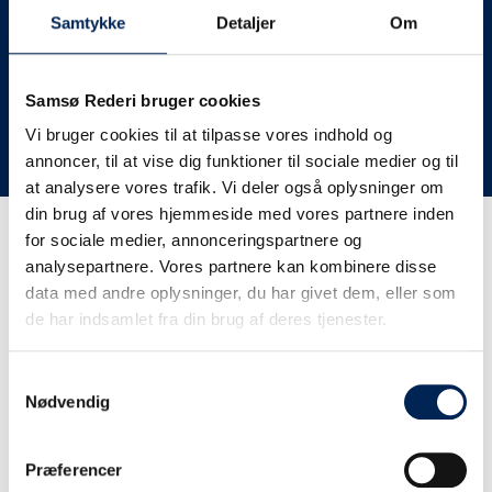
deres lastbiler til nye afgange og meget andet.
Samtykke
Detaljer
Om
Vi har derfor altid meget travlt, når vi oplever forsinkelser
eller aflysninger. Derfor opfordrer vi jer til at følge med
her på siden og ikke ringe eller skrive til os, da vi ikke
Samsø Rederi bruger cookies
har mere at fortælle end I kan læse her.
Vi bruger cookies til at tilpasse vores indhold og
annoncer, til at vise dig funktioner til sociale medier og til
Vi takker for jeres forståelse.
at analysere vores trafik. Vi deler også oplysninger om
din brug af vores hjemmeside med vores partnere inden
for sociale medier, annonceringspartnere og
Få trafikinformation på
analysepartnere. Vores partnere kan kombinere disse
sms
data med andre oplysninger, du har givet dem, eller som
de har indsamlet fra din brug af deres tjenester.
Tilmeld dig vores sms-service, så kan du være sikker på at
få besked, så snart vi har noget at fortælle, uden at skulle
Samtykkevalg
tjekke vores hjemmeside eller ringe til os.
Nødvendig
Præferencer