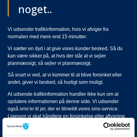
noget..
Vi udsender trafikinformation, hvis vi afviger fra
normalen med mere end 15 minutter.
Vi sætter en dyd i at give vores kunder besked. Så du
kan være sikker på, at hvis der står at vi sejler
planmæssigt, så sejler vi planmæssigt.
Så snart vi ved, at vi kommer til at blive forsinket eller
andet, giver vi besked, så hurtigt som muligt.
At udsende trafikinformation handler ikke kun om at
opdatere informationen på denne side. Vi udsender
også sms’er til jer, der er tilmeldt vores sms-service.
Ligesom vi skal håndtere en forsinkelse eller aflysning
ved at lukke afgange i vores system, evt. flytte kunder til
nye afgange, ringe til vognmænd der skal have flyttet