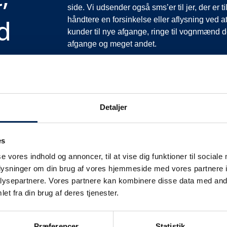
side. Vi udsender også sms’er til jer, der er 
d
håndtere en forsinkelse eller aflysning ved at
kunder til nye afgange, ringe til vognmænd der
afgange og meget andet.
Vi har derfor altid meget travlt, når vi oplever
opfordrer vi jer til at følge med her på siden og
mere at fortælle end I kan læse her.
Vi takker for jeres forståelse.
Detaljer
es
se vores indhold og annoncer, til at vise dig funktioner til sociale
oplysninger om din brug af vores hjemmeside med vores partnere i
ysepartnere. Vores partnere kan kombinere disse data med andr
et fra din brug af deres tjenester.
fikinformation
Præferencer
Statistik