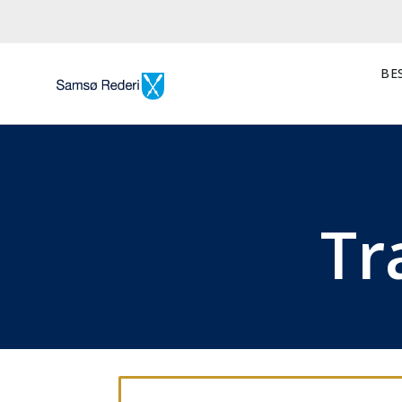
BES
Tr