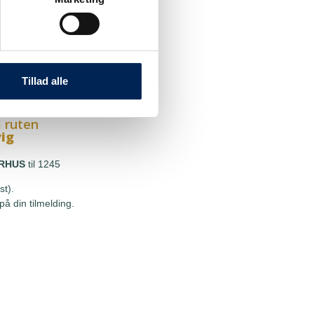
 ruten
g
HOU
til 1245
st).
Tillad alle
å din tilmelding.
 ruten
vig
RHUS
til 1245
st).
å din tilmelding.