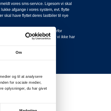
tilmeldt vores sms-service. Ligesom vi skal
 lukke afgange i vores system, evt. flytte
 skal have flyttet deres lastbiler til nye
 forsinkelser eller aflysninger. Derfor
 ikke ringe eller skrive til os, da vi ikke har
Om
 medier og til at analysere
nden for sociale medier,
e oplysninger, du har givet
Marketing