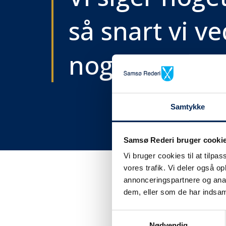
så snart vi ve
noget..
Samtykke
Samsø Rederi bruger cooki
Vi bruger cookies til at tilpas
vores trafik. Vi deler også 
annonceringspartnere og anal
dem, eller som de har indsaml
Få tra
Samtykkevalg
Nødvendig