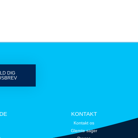
LD DIG
DSBREV
IDE
KONTAKT
Kontakt os
Glemte sager