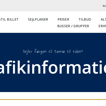
KU
TIL BILLET
SEJLPLANER
PRISER
TILBUD
AL
BUSSER / GRUPPER
ERH
Sejler færgen til Samsø til tiden?
afikinformat