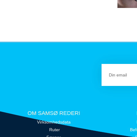
OM SAMSØ REDERI
Virksomhedsdata
Ruter
Bef