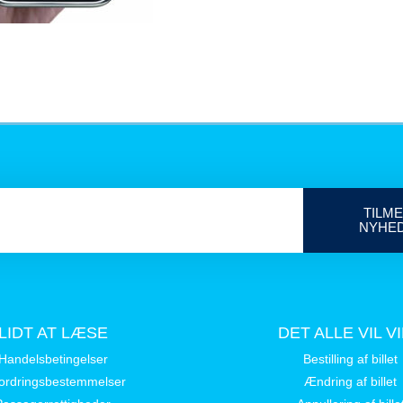
TILME
NYHE
LIDT AT LÆSE
DET ALLE VIL V
Handelsbetingelser
Bestilling af billet
ordringsbestemmelser
Ændring af billet