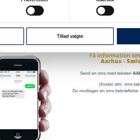
på sms
Få information om
Hou - Sælvi
res sms-service, så kan du
Send en sms med teksten
at få besked, så snart vi har
(Koster alm. sms-tak
le, uden at skulle tjekke vores
Tillad valgte
Du modtager en sms bekræftelse p
r ringe til os.
Få information om
Aarhus - Sæl
Send en sms med teksten
AA
(Koster alm. sms-tak
Du modtager en sms bekræftelse p