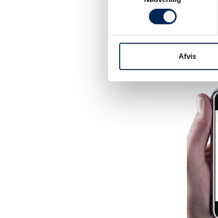
Tilmeld dig vo
være sikker på 
noget at fortæl
Afvis
hjemmeside elle