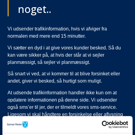
noget..
Vi udsender trafikinformation, hvis vi afviger fra
normalen med mere end 15 minutter.
Vi sætter en dyd i at give vores kunder besked. Så du
kan være sikker på, at hvis der står at vi sejler
planmæssigt, så sejler vi planmæssigt.
Så snart vi ved, at vi kommer til at blive forsinket eller
andet, giver vi besked, så hurtigt som muligt.
At udsende trafikinformation handler ikke kun om at
opdatere informationen på denne side. Vi udsender
også sms’er til jer, der er tilmeldt vores sms-service.
Ligesom vi skal håndtere en forsinkelse eller aflysning
ved at lukke afgange i vores system, evt. flytte kunder til
nye afgange, ringe til vognmænd der skal have flyttet