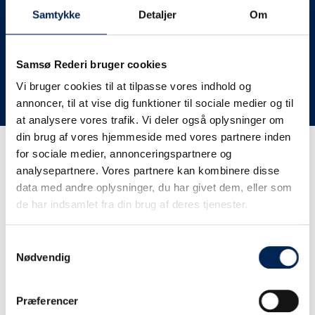
deres lastbiler til nye afgange og meget andet.
Samtykke
Detaljer
Om
Vi har derfor altid meget travlt, når vi oplever forsinkelser
eller aflysninger. Derfor opfordrer vi jer til at følge med
her på siden og ikke ringe eller skrive til os, da vi ikke
Samsø Rederi bruger cookies
har mere at fortælle end I kan læse her.
Vi bruger cookies til at tilpasse vores indhold og
annoncer, til at vise dig funktioner til sociale medier og til
Vi takker for jeres forståelse.
at analysere vores trafik. Vi deler også oplysninger om
din brug af vores hjemmeside med vores partnere inden
for sociale medier, annonceringspartnere og
Få trafikinformation på
analysepartnere. Vores partnere kan kombinere disse
sms
data med andre oplysninger, du har givet dem, eller som
de har indsamlet fra din brug af deres tjenester.
Tilmeld dig vores sms-service, så kan du være sikker på at
få besked, så snart vi har noget at fortælle, uden at skulle
Samtykkevalg
tjekke vores hjemmeside eller ringe til os.
Nødvendig
Præferencer