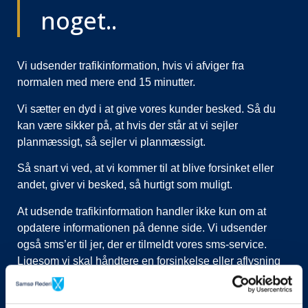
noget..
Vi udsender trafikinformation, hvis vi afviger fra
normalen med mere end 15 minutter.
Vi sætter en dyd i at give vores kunder besked. Så du
kan være sikker på, at hvis der står at vi sejler
planmæssigt, så sejler vi planmæssigt.
Så snart vi ved, at vi kommer til at blive forsinket eller
andet, giver vi besked, så hurtigt som muligt.
At udsende trafikinformation handler ikke kun om at
opdatere informationen på denne side. Vi udsender
også sms’er til jer, der er tilmeldt vores sms-service.
Ligesom vi skal håndtere en forsinkelse eller aflysning
ved at lukke afgange i vores system, evt. flytte kunder til
nye afgange, ringe til vognmænd der skal have flyttet