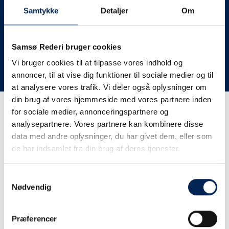
deres lastbiler til nye afgange og meget andet.
Samtykke
Detaljer
Om
Vi har derfor altid meget travlt, når vi oplever forsinkelser
eller aflysninger. Derfor opfordrer vi jer til at følge med
her på siden og ikke ringe eller skrive til os, da vi ikke
Samsø Rederi bruger cookies
har mere at fortælle end I kan læse her.
Vi bruger cookies til at tilpasse vores indhold og
annoncer, til at vise dig funktioner til sociale medier og til
Vi takker for jeres forståelse.
at analysere vores trafik. Vi deler også oplysninger om
din brug af vores hjemmeside med vores partnere inden
for sociale medier, annonceringspartnere og
Få trafikinformation på
analysepartnere. Vores partnere kan kombinere disse
sms
data med andre oplysninger, du har givet dem, eller som
de har indsamlet fra din brug af deres tjenester.
Tilmeld dig vores sms-service, så kan du være sikker på at
få besked, så snart vi har noget at fortælle, uden at skulle
Samtykkevalg
tjekke vores hjemmeside eller ringe til os.
Nødvendig
Præferencer