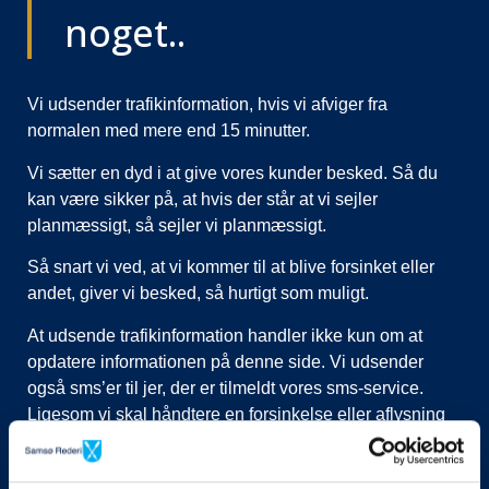
noget..
Vi udsender trafikinformation, hvis vi afviger fra
normalen med mere end 15 minutter.
Vi sætter en dyd i at give vores kunder besked. Så du
kan være sikker på, at hvis der står at vi sejler
planmæssigt, så sejler vi planmæssigt.
Så snart vi ved, at vi kommer til at blive forsinket eller
andet, giver vi besked, så hurtigt som muligt.
At udsende trafikinformation handler ikke kun om at
opdatere informationen på denne side. Vi udsender
også sms’er til jer, der er tilmeldt vores sms-service.
Ligesom vi skal håndtere en forsinkelse eller aflysning
ved at lukke afgange i vores system, evt. flytte kunder til
nye afgange, ringe til vognmænd der skal have flyttet