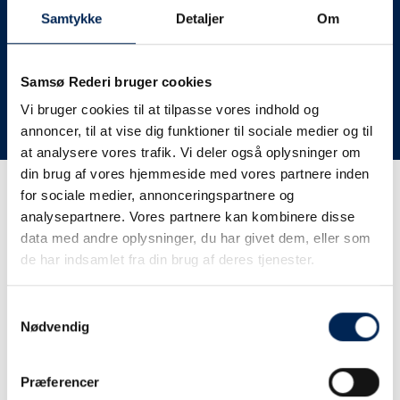
deres lastbiler til nye afgange og meget andet.
Samtykke
Detaljer
Om
Vi har derfor altid meget travlt, når vi oplever forsinkelser
eller aflysninger. Derfor opfordrer vi jer til at følge med
her på siden og ikke ringe eller skrive til os, da vi ikke
Samsø Rederi bruger cookies
har mere at fortælle end I kan læse her.
Vi bruger cookies til at tilpasse vores indhold og
annoncer, til at vise dig funktioner til sociale medier og til
Vi takker for jeres forståelse.
at analysere vores trafik. Vi deler også oplysninger om
din brug af vores hjemmeside med vores partnere inden
for sociale medier, annonceringspartnere og
Få trafikinformation på
analysepartnere. Vores partnere kan kombinere disse
sms
data med andre oplysninger, du har givet dem, eller som
de har indsamlet fra din brug af deres tjenester.
Tilmeld dig vores sms-service, så kan du være sikker på at
få besked, så snart vi har noget at fortælle, uden at skulle
Samtykkevalg
tjekke vores hjemmeside eller ringe til os.
Nødvendig
Præferencer