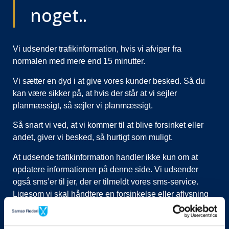
noget..
Vi udsender trafikinformation, hvis vi afviger fra
normalen med mere end 15 minutter.
Vi sætter en dyd i at give vores kunder besked. Så du
kan være sikker på, at hvis der står at vi sejler
planmæssigt, så sejler vi planmæssigt.
Så snart vi ved, at vi kommer til at blive forsinket eller
andet, giver vi besked, så hurtigt som muligt.
At udsende trafikinformation handler ikke kun om at
opdatere informationen på denne side. Vi udsender
også sms’er til jer, der er tilmeldt vores sms-service.
Ligesom vi skal håndtere en forsinkelse eller aflysning
ved at lukke afgange i vores system, evt. flytte kunder til
nye afgange, ringe til vognmænd der skal have flyttet