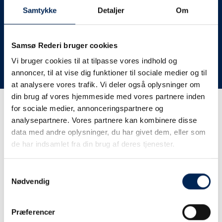
deres lastbiler til nye afgange og meget andet.
Samtykke
Detaljer
Om
Vi har derfor altid meget travlt, når vi oplever forsinkelser
eller aflysninger. Derfor opfordrer vi jer til at følge med
her på siden og ikke ringe eller skrive til os, da vi ikke
Samsø Rederi bruger cookies
har mere at fortælle end I kan læse her.
Vi bruger cookies til at tilpasse vores indhold og
annoncer, til at vise dig funktioner til sociale medier og til
Vi takker for jeres forståelse.
at analysere vores trafik. Vi deler også oplysninger om
din brug af vores hjemmeside med vores partnere inden
for sociale medier, annonceringspartnere og
Få trafikinformation på
analysepartnere. Vores partnere kan kombinere disse
sms
data med andre oplysninger, du har givet dem, eller som
de har indsamlet fra din brug af deres tjenester.
Tilmeld dig vores sms-service, så kan du være sikker på at
få besked, så snart vi har noget at fortælle, uden at skulle
Samtykkevalg
tjekke vores hjemmeside eller ringe til os.
Nødvendig
Præferencer