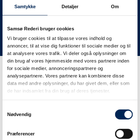
deres lastbiler til nye afgange og meget andet.
Samtykke
Detaljer
Om
Vi har derfor altid meget travlt, når vi oplever forsinkelser
eller aflysninger. Derfor opfordrer vi jer til at følge med
her på siden og ikke ringe eller skrive til os, da vi ikke
Samsø Rederi bruger cookies
har mere at fortælle end I kan læse her.
Vi bruger cookies til at tilpasse vores indhold og
annoncer, til at vise dig funktioner til sociale medier og til
Vi takker for jeres forståelse.
at analysere vores trafik. Vi deler også oplysninger om
din brug af vores hjemmeside med vores partnere inden
for sociale medier, annonceringspartnere og
Få trafikinformation på
analysepartnere. Vores partnere kan kombinere disse
sms
data med andre oplysninger, du har givet dem, eller som
de har indsamlet fra din brug af deres tjenester.
Tilmeld dig vores sms-service, så kan du være sikker på at
få besked, så snart vi har noget at fortælle, uden at skulle
Samtykkevalg
tjekke vores hjemmeside eller ringe til os.
Nødvendig
Præferencer