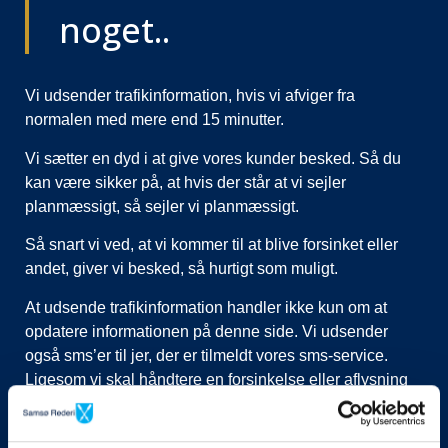
noget..
Vi udsender trafikinformation, hvis vi afviger fra
normalen med mere end 15 minutter.
Vi sætter en dyd i at give vores kunder besked. Så du
kan være sikker på, at hvis der står at vi sejler
planmæssigt, så sejler vi planmæssigt.
Så snart vi ved, at vi kommer til at blive forsinket eller
andet, giver vi besked, så hurtigt som muligt.
At udsende trafikinformation handler ikke kun om at
opdatere informationen på denne side. Vi udsender
også sms’er til jer, der er tilmeldt vores sms-service.
Ligesom vi skal håndtere en forsinkelse eller aflysning
ved at lukke afgange i vores system, evt. flytte kunder til
nye afgange, ringe til vognmænd der skal have flyttet